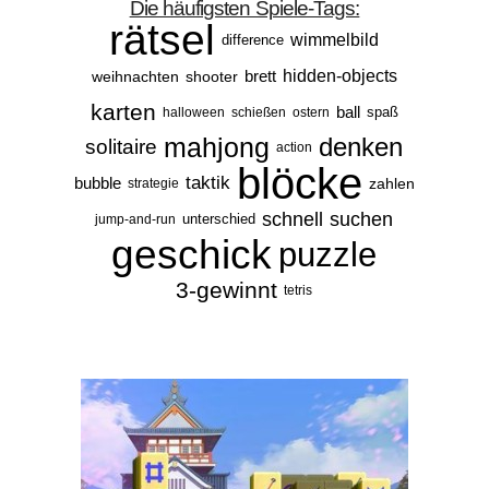
Die häufigsten Spiele-Tags:
rätsel
wimmelbild
difference
brett
hidden-objects
weihnachten
shooter
karten
ball
spaß
halloween
schießen
ostern
mahjong
denken
solitaire
action
blöcke
taktik
bubble
zahlen
strategie
schnell
suchen
unterschied
jump-and-run
geschick
puzzle
3-gewinnt
tetris