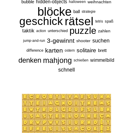
bubble
hidden-objects
weihnachten
halloween
blöcke
ball
strategie
rätsel
geschick
spaß
tetris
puzzle
taktik
unterschied
zahlen
action
3-gewinnt
suchen
shooter
jump-and-run
karten
solitaire
brett
difference
ostern
denken
mahjong
wimmelbild
schießen
schnell