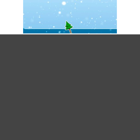
BUBBLE GAME 3 CHRISTMAS EDITION
handy-tablet
gepostet am 11.12.2025
zurück
weiter
© 2026 bestwebgames.de
Impressum