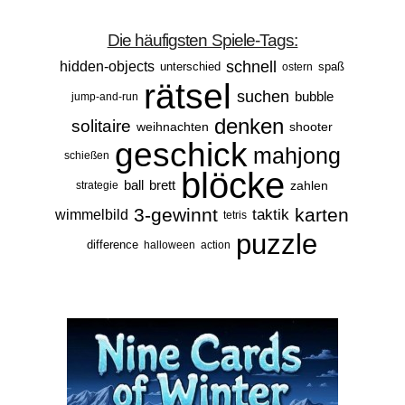
Die häufigsten Spiele-Tags:
schnell
hidden-objects
unterschied
spaß
ostern
rätsel
suchen
bubble
jump-and-run
denken
solitaire
weihnachten
shooter
geschick
mahjong
schießen
blöcke
ball
brett
zahlen
strategie
3-gewinnt
karten
taktik
wimmelbild
tetris
puzzle
difference
halloween
action