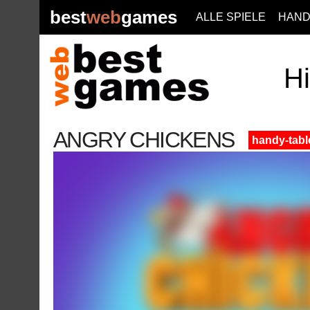
best
web
games
ALLE SPIELE
HAND
Hi
ANGRY CHICKENS
handy-tabl