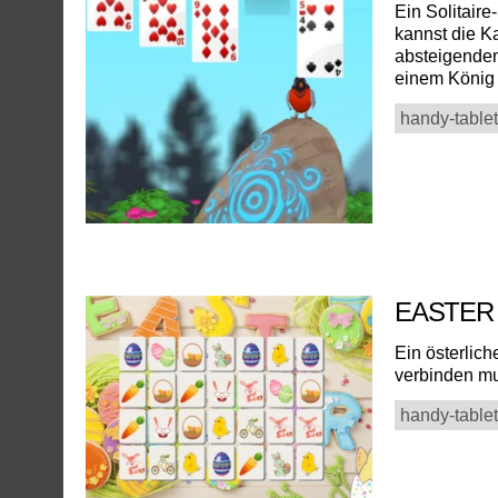
Ein Solitair
kannst die K
absteigendem
einem König
handy-tablet
EASTER
Ein österlic
verbinden mu
handy-tablet