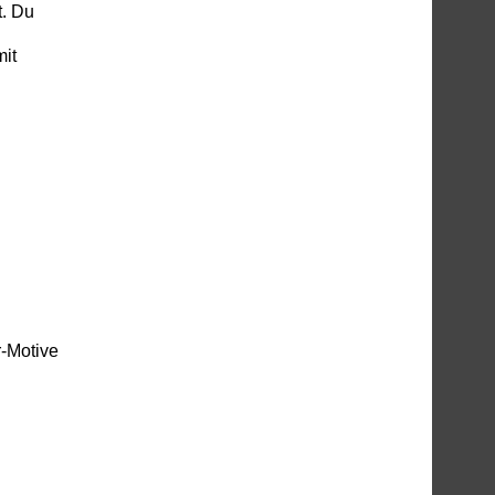
t. Du
mit
r-Motive