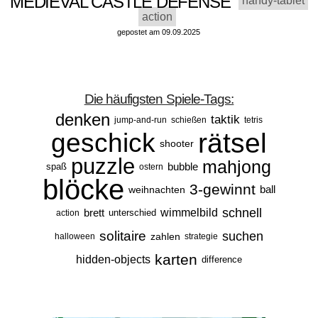
MEDIEVAL CASTLE DEFENSE
handy-tablet
action
gepostet am 09.09.2025
Die häufigsten Spiele-Tags:
denken
taktik
jump-and-run
schießen
tetris
rätsel
geschick
shooter
puzzle
mahjong
bubble
spaß
ostern
blöcke
3-gewinnt
ball
weihnachten
schnell
brett
wimmelbild
unterschied
action
solitaire
suchen
zahlen
halloween
strategie
karten
hidden-objects
difference