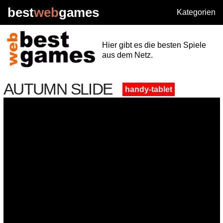
best
web
games
Kategorien
Hier gibt es die besten Spiele
aus dem Netz.
AUTUMN SLIDE
handy-tablet