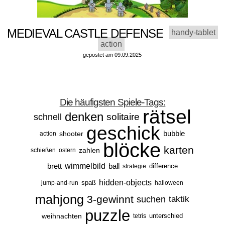
MEDIEVAL CASTLE DEFENSE
handy-tablet
action
gepostet am 09.09.2025
Die häufigsten Spiele-Tags:
rätsel
denken
solitaire
schnell
geschick
bubble
shooter
action
blöcke
karten
zahlen
schießen
ostern
brett
wimmelbild
ball
difference
strategie
hidden-objects
spaß
jump-and-run
halloween
mahjong
3-gewinnt
suchen
taktik
puzzle
weihnachten
unterschied
tetris