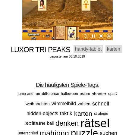
LUXOR TRI PEAKS
handy-tablet
karten
gepostet am 30.10.2019
Die häufigsten Spiele-Tags:
difference
shooter
spaß
jump-and-run
halloween
ostern
schnell
wimmelbild
weihnachten
zahlen
karten
taktik
hidden-objects
strategie
rätsel
denken
solitaire
ball
puzzle
mahjong
suchen
unterschied