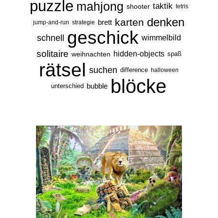
puzzle
mahjong
taktik
shooter
tetris
denken
karten
brett
jump-and-run
strategie
geschick
schnell
wimmelbild
solitaire
hidden-objects
weihnachten
spaß
rätsel
suchen
difference
halloween
blöcke
bubble
unterschied