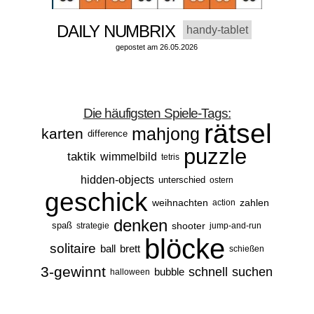
DAILY NUMBRIX
handy-tablet
gepostet am 26.05.2026
Die häufigsten Spiele-Tags:
rätsel
mahjong
karten
difference
puzzle
taktik
wimmelbild
tetris
hidden-objects
unterschied
ostern
geschick
weihnachten
zahlen
action
denken
spaß
shooter
strategie
jump-and-run
blöcke
solitaire
ball
brett
schießen
3-gewinnt
schnell
suchen
bubble
halloween