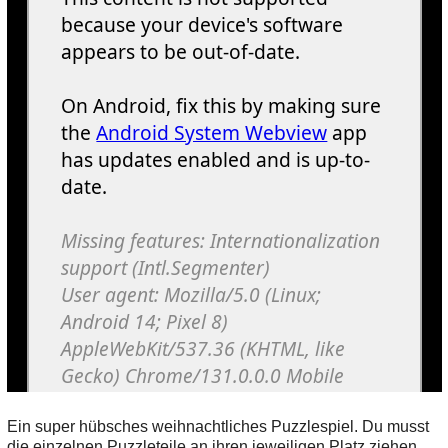
Ein super hübsches weihnachtliches Puzzlespiel. Du musst
die einzelnen Puzzleteile an ihren jeweiligen Platz ziehen,