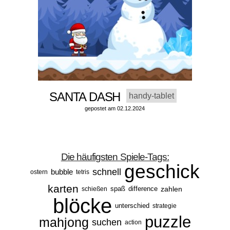
SANTA DASH
handy-tablet
gepostet am 02.12.2024
Die häufigsten Spiele-Tags:
geschick
schnell
bubble
ostern
tetris
karten
spaß
difference
zahlen
schießen
blöcke
unterschied
strategie
puzzle
mahjong
suchen
action