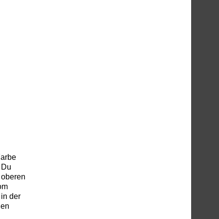
Farbe
. Du
8 oberen
vom
in der
den