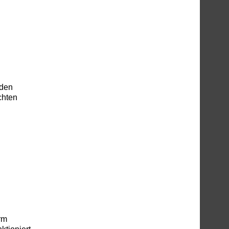
 den
chten
rm