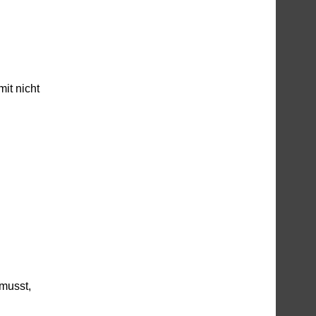
it nicht
3
 musst,