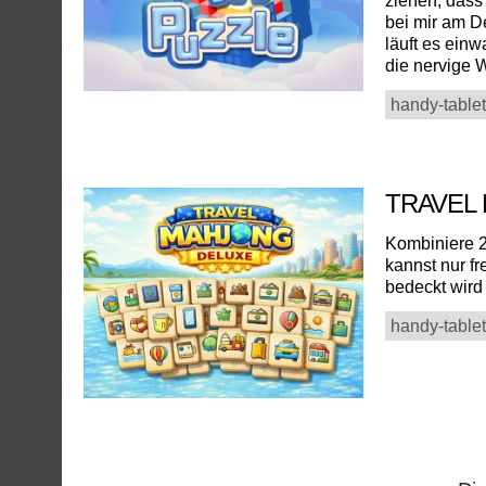
ziehen, dass
bei mir am D
läuft es ein
die nervige W
handy-tablet
TRAVEL
Kombiniere 2
kannst nur fr
bedeckt wird 
handy-tablet