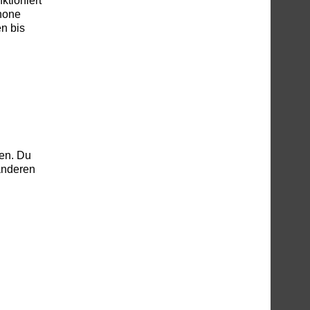
ktioniert
phone
n bis
nen. Du
 anderen