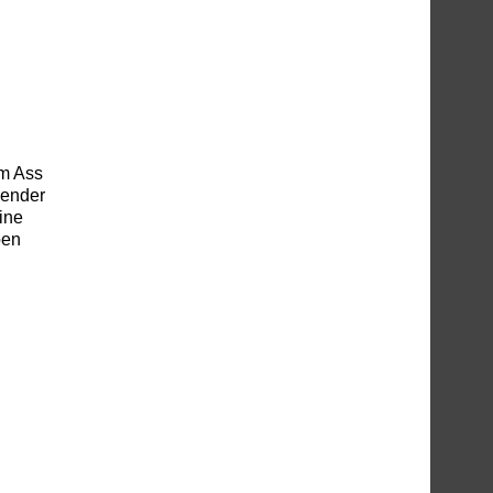
om Ass
gender
ine
ben