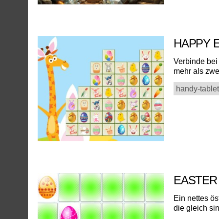
HAPPY 
Verbinde bei
mehr als zwe
handy-tablet
EASTER
Ein nettes ö
die gleich si