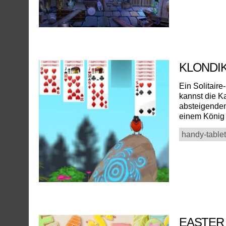
KLONDI
Ein Solitair
kannst die K
absteigendem
einem König
handy-tablet
EASTER