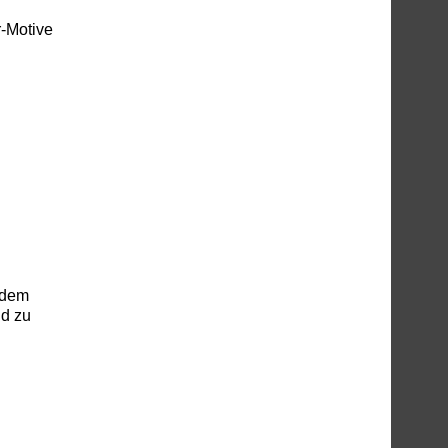
r-Motive
 dem
ld zu