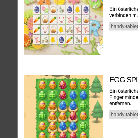
Ein österlic
verbinden mu
handy-tablet
EGG SP
Ein österlic
Finger minde
entfernen.
handy-tablet