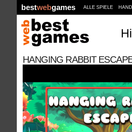
best
web
games
ALLE SPIELE
HAND
Hi
HANGING RABBIT ESCAP