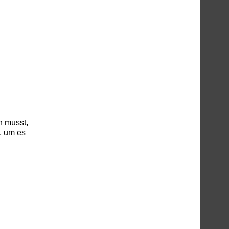
n musst,
t, um es