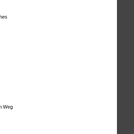
ches
en Weg