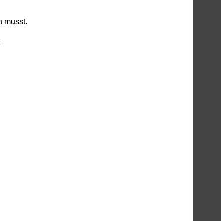
n musst.
.