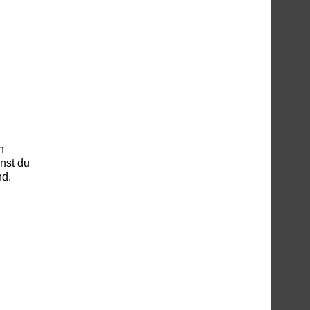
n
nst du
nd.