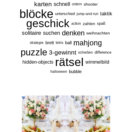
karten
schnell
shooter
ostern
blöcke
taktik
unterschied
jump-and-run
geschick
zahlen
spaß
action
denken
solitaire
suchen
weihnachten
mahjong
brett
ball
strategie
tetris
puzzle
3-gewinnt
difference
schießen
rätsel
hidden-objects
wimmelbild
bubble
halloween