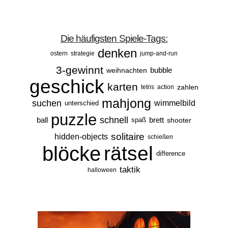
Die häufigsten Spiele-Tags:
denken
ostern
strategie
jump-and-run
3-gewinnt
bubble
weihnachten
geschick
karten
zahlen
tetris
action
mahjong
suchen
wimmelbild
unterschied
puzzle
schnell
ball
brett
spaß
shooter
solitaire
hidden-objects
schießen
blöcke
rätsel
difference
taktik
halloween