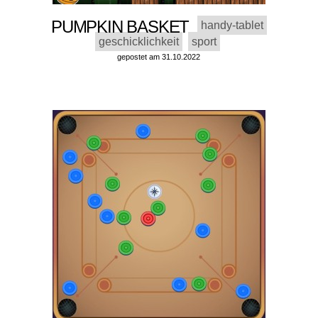
PUMPKIN BASKET
handy-tablet
geschicklichkeit
sport
gepostet am 31.10.2022