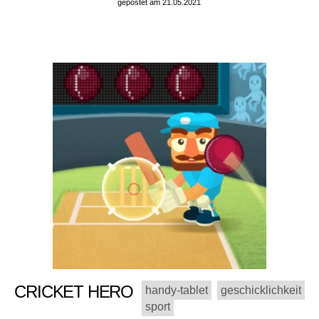
gepostet am 21.05.2021
CRICKET HERO
handy-tablet
geschicklichkeit
sport