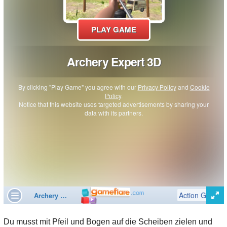
Du musst mit Pfeil und Bogen auf die Scheiben zielen und