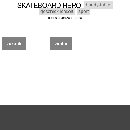
SKATEBOARD HERO
handy-tablet
geschicklichkeit
sport
gepostet am 30.11.2020
zurück
weiter