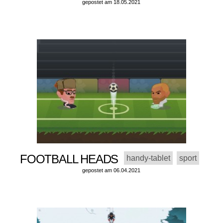
gepostet am 18.05.2021
FOOTBALL HEADS
handy-tablet
sport
gepostet am 06.04.2021