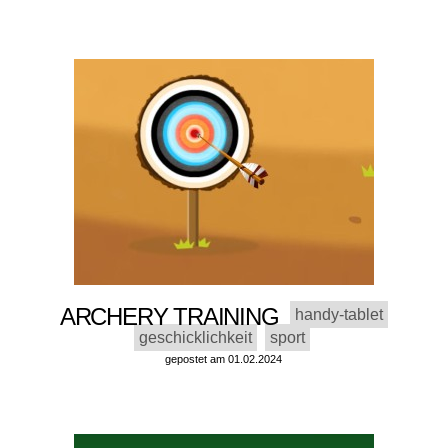
ARCHERY TRAINING
handy-tablet
geschicklichkeit
sport
gepostet am 01.02.2024