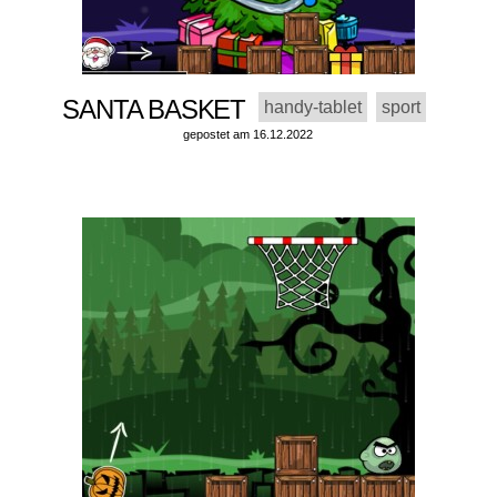
SANTA BASKET
handy-tablet
sport
gepostet am 16.12.2022