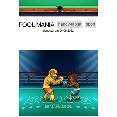
POOL MANIA
handy-tablet
sport
gepostet am 06.09.2021