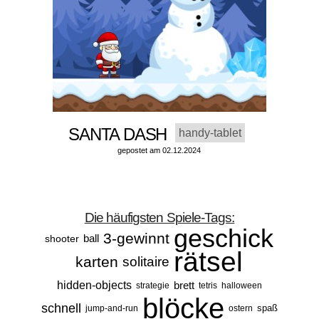
SANTA DASH
handy-tablet
gepostet am 02.12.2024
Die häufigsten Spiele-Tags:
geschick
3-gewinnt
ball
shooter
rätsel
karten
solitaire
hidden-objects
brett
strategie
tetris
halloween
blöcke
schnell
spaß
jump-and-run
ostern