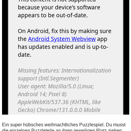
Ein super hübsches weihnachtliches Puzzlespiel. Du musst
die einzelnen Puzzleteile an ihren jeweiligen Platz ziehen,