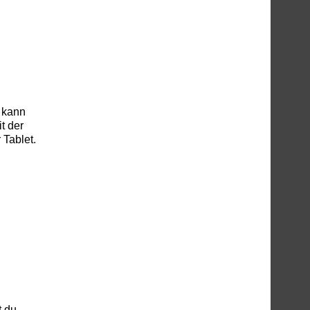
s kann
t der
Tablet.
 du,