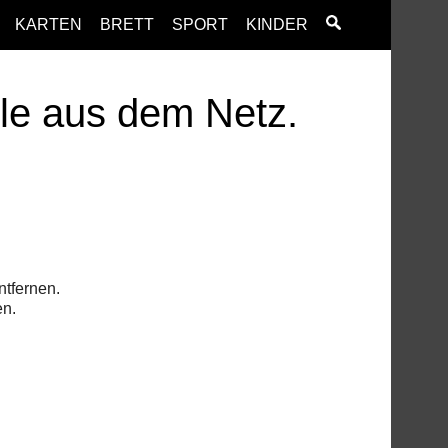
KARTEN
BRETT
SPORT
KINDER
ele aus dem Netz.
ntfernen.
en.