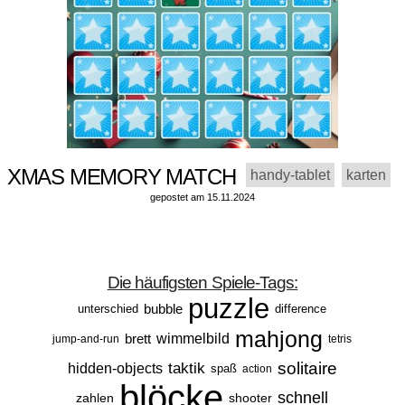
XMAS MEMORY MATCH
handy-tablet
karten
gepostet am 15.11.2024
Die häufigsten Spiele-Tags:
puzzle
bubble
unterschied
difference
mahjong
brett
wimmelbild
jump-and-run
tetris
solitaire
taktik
hidden-objects
spaß
action
blöcke
schnell
zahlen
shooter