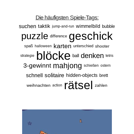
Die häufigsten Spiele-Tags:
suchen
taktik
wimmelbild
bubble
jump-and-run
geschick
puzzle
difference
karten
spaß
unterschied
shooter
halloween
blöcke
denken
ball
strategie
tetris
mahjong
3-gewinnt
schießen
ostern
solitaire
schnell
hidden-objects
brett
rätsel
weihnachten
zahlen
action