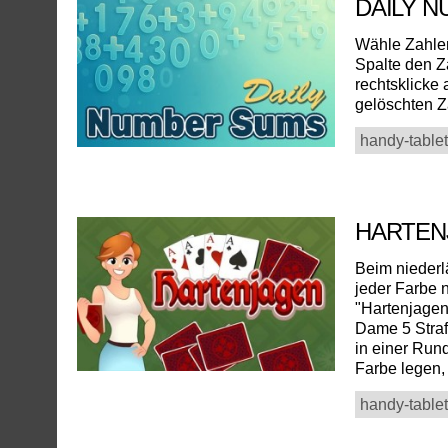
DAILY 
Wähle Zahlen
Spalte den Za
rechtsklicke 
gelöschten Z
handy-tablet
HARTE
Beim niederl
jeder Farbe n
"Hartenjagen"
Dame 5 Straf
in einer Run
Farbe legen, 
handy-tablet