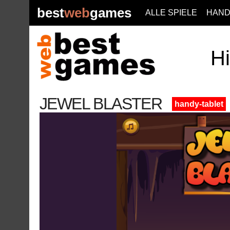
best
web
games
ALLE SPIELE
HAND
Hi
JEWEL BLASTER
handy-tablet