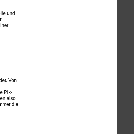
ile und
r
iner
det. Von
e Pik-
en also
immer die