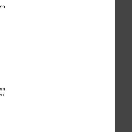
 so
vom
en.