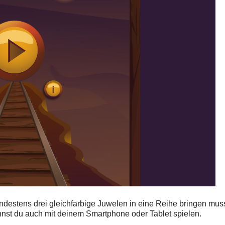
ndestens drei gleichfarbige Juwelen in eine Reihe bringen muss
nnst du auch mit deinem Smartphone oder Tablet spielen.