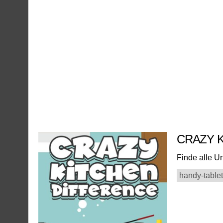
CRAZY 
Finde alle Un
handy-tablet