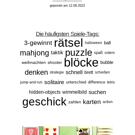
gepostet am 12.08.2022
Die häufigsten Spiele-Tags:
rätsel
3-gewinnt
ball
halloween
puzzle
mahjong
taktik
spaß
ostern
blöcke
bubble
weihnachten
shooter
denken
schnell
brett
strategie
schießen
solitaire
unterschied
difference
jump-and-run
tetris
suchen
hidden-objects
wimmelbild
geschick
karten
zahlen
action