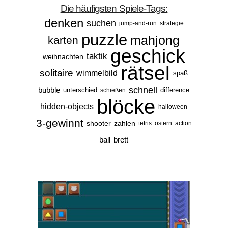
Die häufigsten Spiele-Tags:
denken
suchen
jump-and-run
strategie
puzzle
mahjong
karten
geschick
taktik
weihnachten
rätsel
solitaire
wimmelbild
spaß
schnell
bubble
unterschied
difference
schießen
blöcke
hidden-objects
halloween
3-gewinnt
shooter
zahlen
tetris
ostern
action
ball
brett