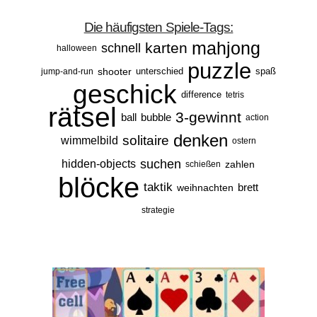
Die häufigsten Spiele-Tags:
mahjong
karten
schnell
halloween
puzzle
shooter
unterschied
spaß
jump-and-run
geschick
difference
tetris
rätsel
3-gewinnt
ball
bubble
action
denken
solitaire
wimmelbild
ostern
suchen
hidden-objects
zahlen
schießen
blöcke
taktik
brett
weihnachten
strategie