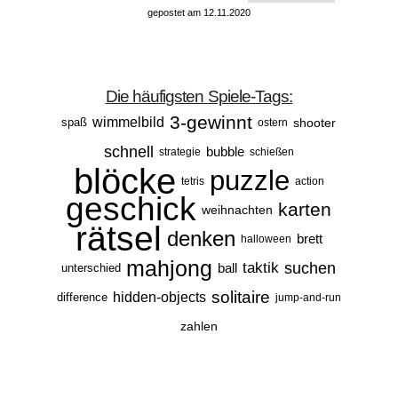
gepostet am 12.11.2020
Die häufigsten Spiele-Tags:
3-gewinnt
wimmelbild
spaß
shooter
ostern
schnell
bubble
strategie
schießen
blöcke
puzzle
tetris
action
geschick
karten
weihnachten
rätsel
denken
brett
halloween
mahjong
taktik
suchen
ball
unterschied
solitaire
hidden-objects
difference
jump-and-run
zahlen