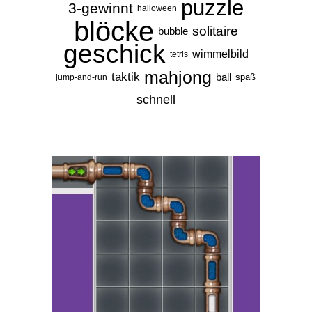
puzzle
3-gewinnt
halloween
blöcke
solitaire
bubble
geschick
wimmelbild
tetris
mahjong
taktik
ball
spaß
jump-and-run
schnell