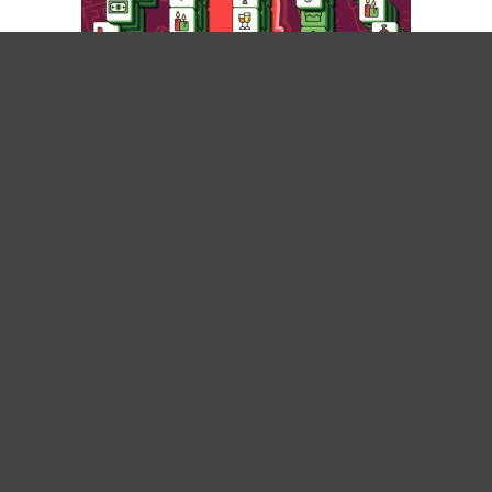
XMASJONG
handy-tablet
gepostet am 16.12.2022
zurück
weiter
© 2026 bestwebgames.de
Impressum
Datenschutzerklärung