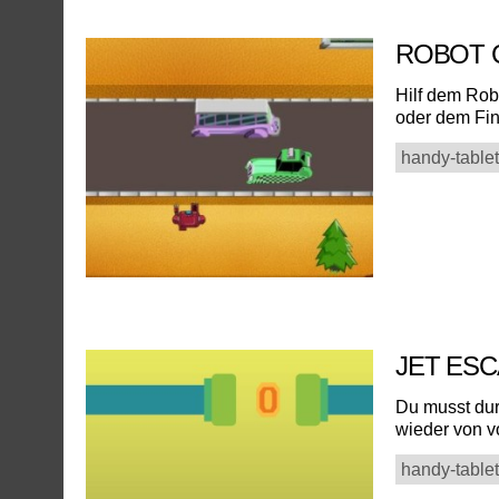
ROBOT 
Hilf dem Rob
oder dem Fin
handy-tablet
JET ES
Du musst dur
wieder von vo
handy-tablet