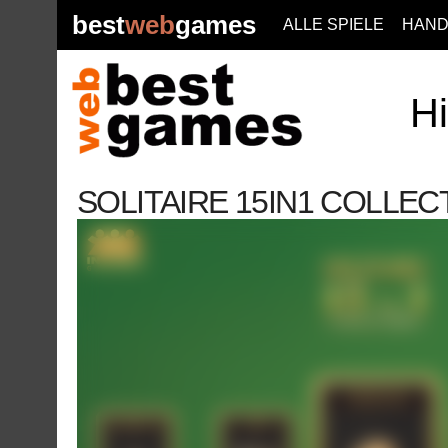
best
web
games
ALLE SPIELE
HAND
Hi
SOLITAIRE 15IN1 COLLEC