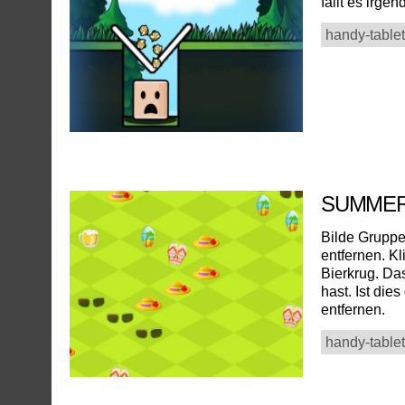
fällt es irge
handy-tablet
SUMME
Bilde Gruppe
entfernen. K
Bierkrug. Da
hast. Ist die
entfernen.
handy-tablet