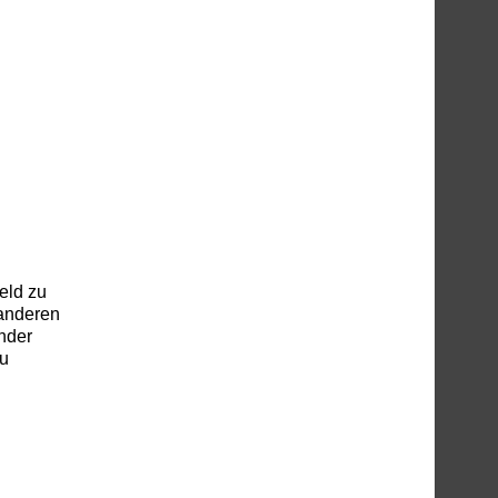
eld zu
 anderen
nder
zu