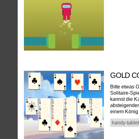
GOLD C
Bitte etwas 
Solitaire-Sp
kannst die K
absteigendem
einem König 
handy-tablet