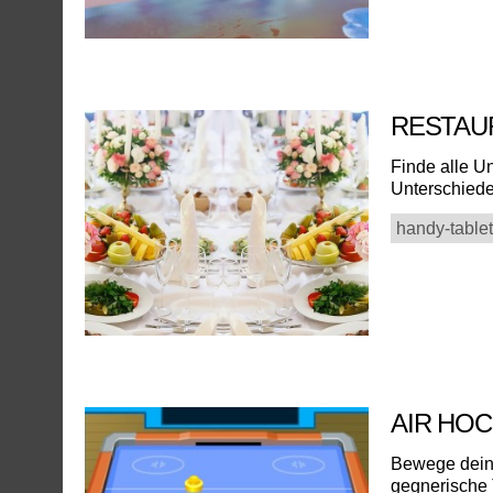
RESTAU
Finde alle U
Unterschiede
handy-tablet
AIR HO
Bewege deine
gegnerische T