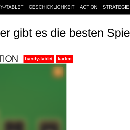
Y-/TABLET
GESCHICKLICHKEIT
ACTION
STRATEGIE
er gibt es die besten Spi
TION
handy-tablet
karten