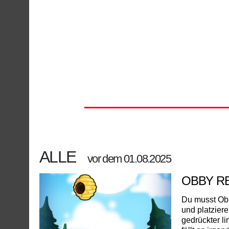
ALLE
vor dem 01.08.2025
OBBY 
Du musst Ob
und platzier
gedrückter li