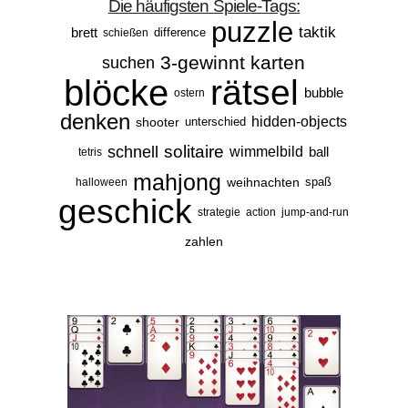
Die häufigsten Spiele-Tags:
puzzle
taktik
brett
difference
schießen
3-gewinnt
karten
suchen
blöcke
rätsel
bubble
ostern
denken
hidden-objects
shooter
unterschied
solitaire
schnell
wimmelbild
ball
tetris
mahjong
weihnachten
spaß
halloween
geschick
strategie
action
jump-and-run
zahlen