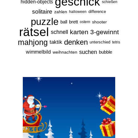
geschick
hidden-objects
schießen
solitaire
zahlen
difference
halloween
puzzle
ball
brett
shooter
ostern
rätsel
karten
3-gewinnt
schnell
mahjong
denken
taktik
unterschied
tetris
suchen
wimmelbild
bubble
weihnachten