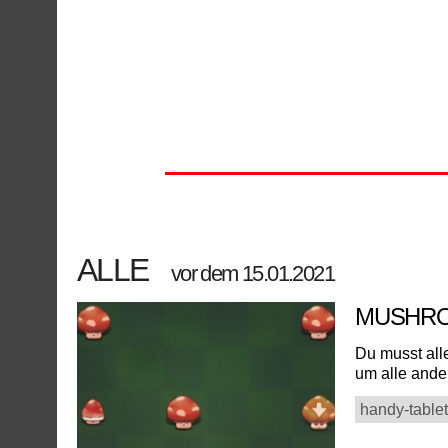
ALLE
vor dem 15.01.2021
MUSHR
Du musst all
um alle ander
handy-tablet