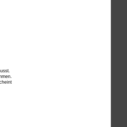
usst.
ommen.
cheint