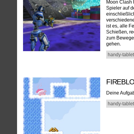
Moon Clash H
Spieler auf 
einschließli
verschiedene
ist es, alle
Schießen, re
zum Bewegen,
gehen.
handy-tablet
FIREBL
Deine Aufgabe
handy-tablet