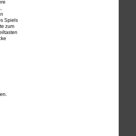
ere
,
en
es Spiels
ste zum
iltasten
cke
ten.