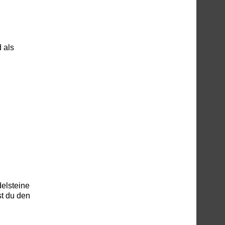
 als
delsteine
st du den