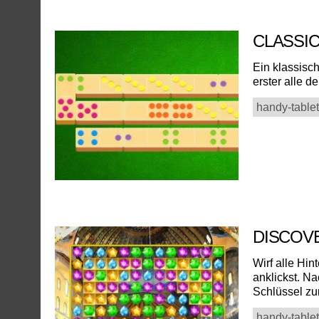
CLASSI
Ein klassisc
erster alle d
handy-tablet
DISCOV
Wirf alle Hi
anklickst. N
Schlüssel zu
handy-tablet