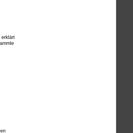
erklärt
 sammle
den