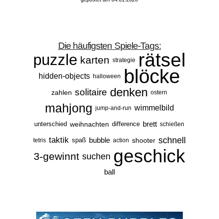
Die häufigsten Spiele-Tags:
rätsel
puzzle
karten
strategie
blöcke
hidden-objects
halloween
denken
solitaire
zahlen
ostern
mahjong
wimmelbild
jump-and-run
brett
unterschied
weihnachten
difference
schießen
taktik
schnell
bubble
spaß
shooter
tetris
action
geschick
3-gewinnt
suchen
ball