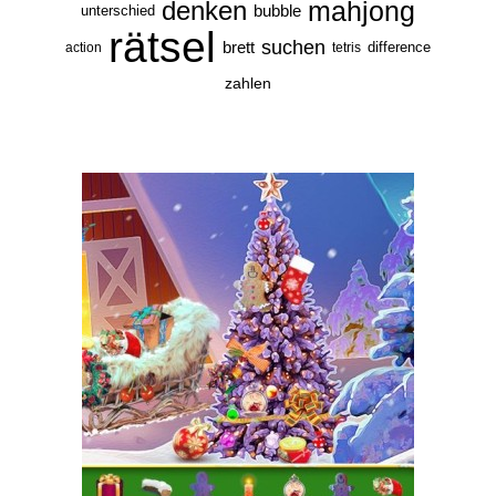
denken
mahjong
bubble
unterschied
rätsel
suchen
brett
difference
action
tetris
zahlen