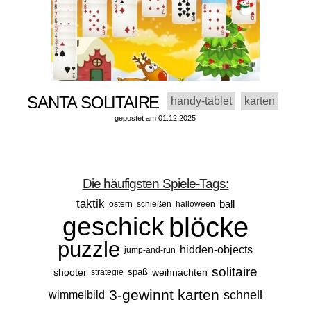
SANTA SOLITAIRE
handy-tablet
karten
gepostet am 01.12.2025
Die häufigsten Spiele-Tags:
taktik
ball
ostern
schießen
halloween
blöcke
geschick
puzzle
hidden-objects
jump-and-run
solitaire
shooter
spaß
weihnachten
strategie
3-gewinnt
karten
schnell
wimmelbild