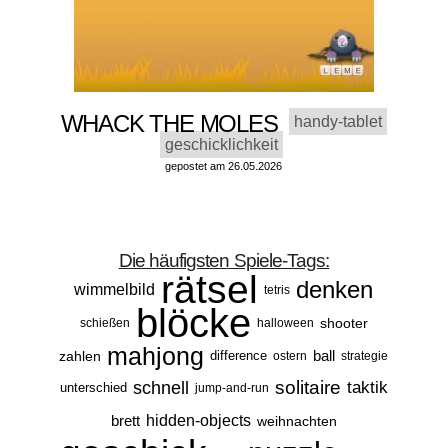
WHACK THE MOLES
handy-tablet
geschicklichkeit
gepostet am 26.05.2026
Die häufigsten Spiele-Tags:
rätsel
denken
wimmelbild
tetris
blöcke
shooter
schießen
halloween
mahjong
ball
zahlen
difference
ostern
strategie
solitaire
schnell
taktik
unterschied
jump-and-run
brett
hidden-objects
weihnachten