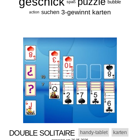
geschick
puzzle
bubble
spaß
3-gewinnt
karten
suchen
action
DOUBLE SOLITAIRE
handy-tablet
karten
gepostet am 26.05.2026