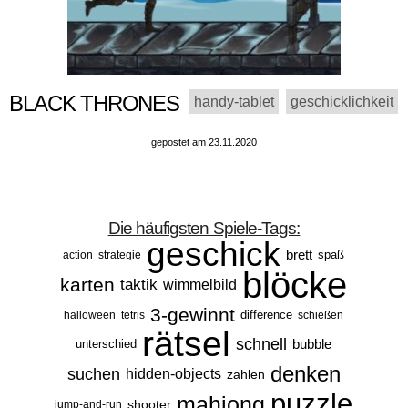
BLACK THRONES
handy-tablet
geschicklichkeit
gepostet am 23.11.2020
Die häufigsten Spiele-Tags:
geschick
brett
spaß
action
strategie
blöcke
karten
taktik
wimmelbild
3-gewinnt
difference
halloween
tetris
schießen
rätsel
schnell
bubble
unterschied
denken
suchen
hidden-objects
zahlen
puzzle
mahjong
shooter
jump-and-run