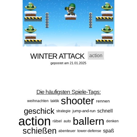
WINTER ATTACK
action
gepostet am 21.01.2025
Die häufigsten Spiele-Tags:
shooter
rennen
weihnachten
taktik
geschick
schnell
jump-and-run
strategie
action
ballern
rätsel
auto
denken
schießen
spaß
abenteuer
tower-defense