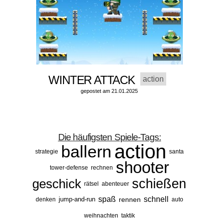
WINTER ATTACK
action
gepostet am 21.01.2025
Die häufigsten Spiele-Tags:
action
ballern
strategie
santa
shooter
tower-defense
rechnen
geschick
schießen
rätsel
abenteuer
spaß
schnell
jump-and-run
rennen
denken
auto
weihnachten
taktik