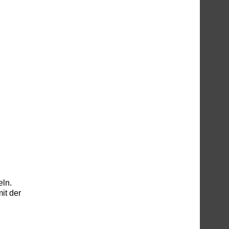
ln.
it der