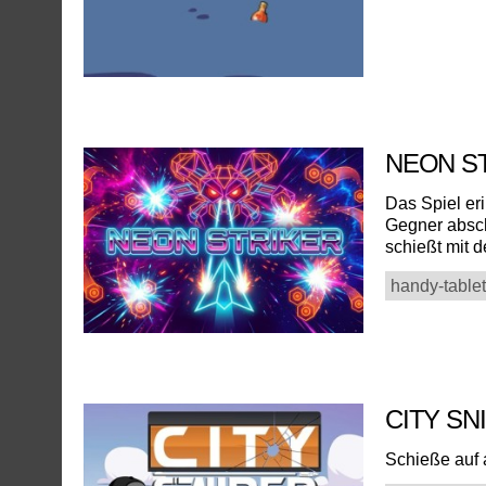
NEON S
Das Spiel er
Gegner absch
schießt mit d
handy-tablet
CITY S
Schieße auf a