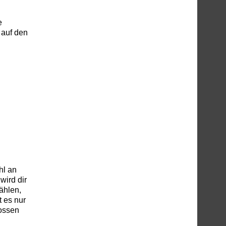
e
 auf den
hl an
wird dir
ählen,
 es nur
hossen