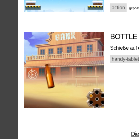
action
gepost
BOTTLE
Schieße auf 
handy-tablet
Die