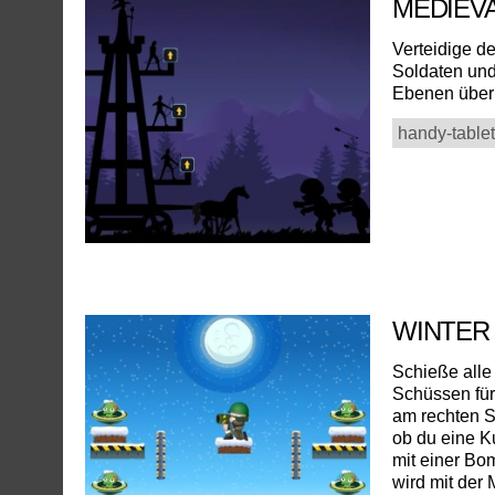
MEDIEV
Verteidige d
Soldaten und 
Ebenen über 
handy-tablet
WINTER
Schieße alle
Schüssen für
am rechten S
ob du eine K
mit einer Bom
wird mit der