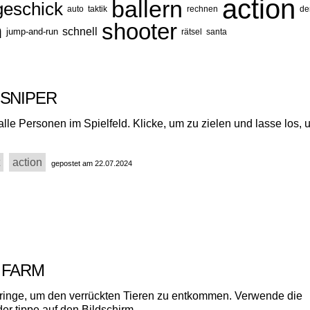
action
ballern
geschick
auto
taktik
rechnen
de
shooter
n
schnell
jump-and-run
rätsel
santa
 SNIPER
lle Personen im Spielfeld. Klicke, um zu zielen und lasse los, 
action
gepostet am 22.07.2024
 FARM
ringe, um den verrückten Tieren zu entkommen. Verwende die
der tippe auf den Bildschirm.