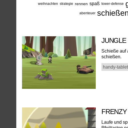
spaß
rennen
weihnachten
strategie
tower-defense
schieße
abenteuer
JUNGLE
Schieße auf a
schießen.
handy-tablet
FRENZY
Laufe und sp
Pfeiltasten o