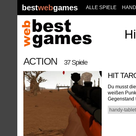
best
web
games
ALLE SPIELE
HAND
Hi
ACTION
37 Spiele
HIT TA
Du musst die
weißen Punkt,
Gegenstand tr
handy-tablet