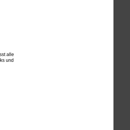
st alle
nks und