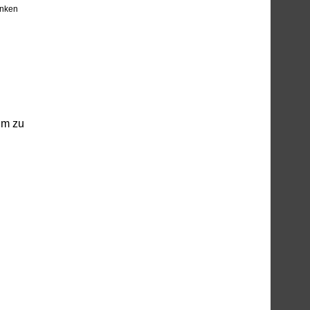
nken
um zu