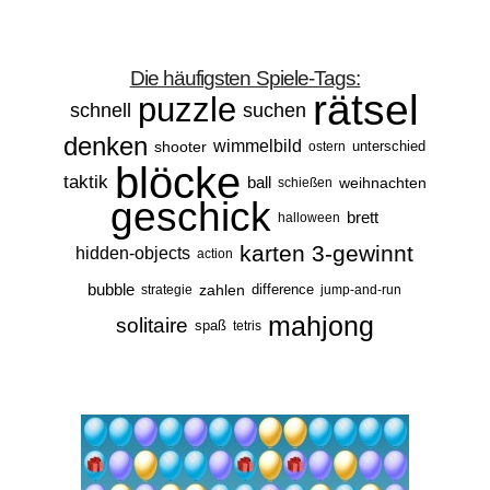
Die häufigsten Spiele-Tags:
rätsel
puzzle
schnell
suchen
denken
wimmelbild
shooter
unterschied
ostern
blöcke
taktik
ball
weihnachten
schießen
geschick
brett
halloween
karten
3-gewinnt
hidden-objects
action
bubble
zahlen
difference
strategie
jump-and-run
mahjong
solitaire
spaß
tetris